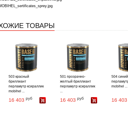
MOBIHEL_sertificates_sprey.jpg
ХОЖИЕ ТОВАРЫ
503 красный
501 прозрачно-
504 синий
бриллиант
желтый бриллиант
перламутр
перламутр ксираллик
перламутр ксираллик
mobihel ...
mobihel ...
...
руб
руб
16 403
16 403
16 403