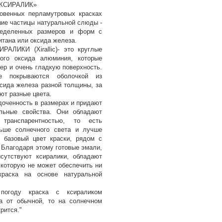
 КСИРАЛИК»
новенных перламутровых красках
ие частицы натуральной слюды -
ределенных размеров и форм с
тана или оксида железа.
РАЛИКИ (Xirallic)- это круглые
кого оксида алюминия, которые
ер и очень гладкую поверхность.
е покрываются оболочкой из
ксида железа разной толщины, за
ют разные цвета.
доченность в размерах и придают
льные свойства. Они обладают
 транспарентностью, то есть
ьше солнечного света и лучше
 базовый цвет краски, рядом с
 Благодаря этому готовые эмали,
сутствуют ксиралики, обладают
 которую не может обеспечить ни
краска на основе натуральной
огоду краска с ксираликом
а от обычной, то на солнечном
рится."