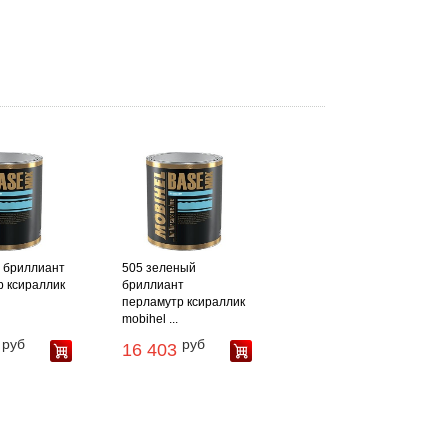
 бриллиант
505 зеленый
 ксираллик
бриллиант
перламутр ксираллик
mobihel ...
руб
руб
16 403