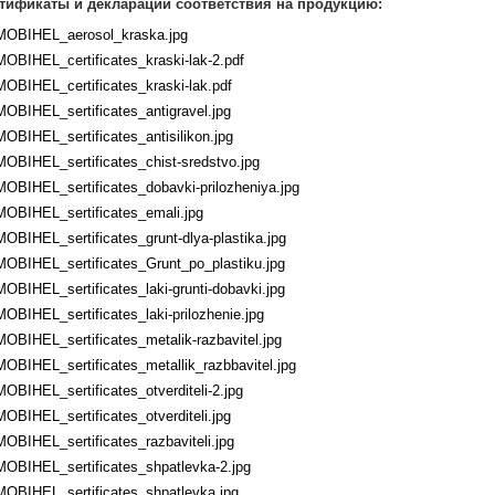
тификаты и декларации соответствия на продукцию:
MOBIHEL_aerosol_kraska.jpg
MOBIHEL_certificates_kraski-lak-2.pdf
MOBIHEL_certificates_kraski-lak.pdf
MOBIHEL_sertificates_antigravel.jpg
MOBIHEL_sertificates_antisilikon.jpg
MOBIHEL_sertificates_chist-sredstvo.jpg
MOBIHEL_sertificates_dobavki-prilozheniya.jpg
MOBIHEL_sertificates_emali.jpg
MOBIHEL_sertificates_grunt-dlya-plastika.jpg
MOBIHEL_sertificates_Grunt_po_plastiku.jpg
MOBIHEL_sertificates_laki-grunti-dobavki.jpg
MOBIHEL_sertificates_laki-prilozhenie.jpg
MOBIHEL_sertificates_metalik-razbavitel.jpg
MOBIHEL_sertificates_metallik_razbbavitel.jpg
MOBIHEL_sertificates_otverditeli-2.jpg
MOBIHEL_sertificates_otverditeli.jpg
MOBIHEL_sertificates_razbaviteli.jpg
MOBIHEL_sertificates_shpatlevka-2.jpg
MOBIHEL_sertificates_shpatlevka.jpg