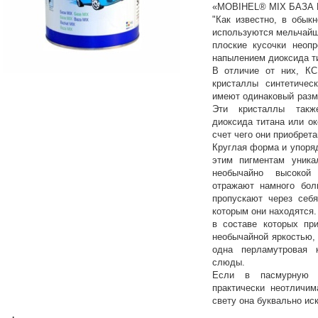
«MOBIHEL® MIX БАЗА
"Как известно, в обык
используются мельчайш
плоские кусочки неоп
напылением диоксида ти
В отличие от них, КСИ
кристаллы синтетичес
имеют одинаковый разм
Эти кристаллы такж
диоксида титана или о
счет чего они приобрета
Круглая форма и упоря
этим пигментам уника
необычайно высокой
отражают намного бол
пропускают через себя
которым они находятся.
в составе которых при
необычайной яркостью,
одна перламутровая 
слюды.
Если в пасмурную п
практически неотличим
свету она буквально иск