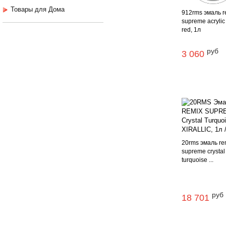
Товары для Дома
912rms эмаль r
supreme acrylic
red, 1л
руб
3 060
20rms эмаль re
supreme crystal
turquoise ...
руб
18 701