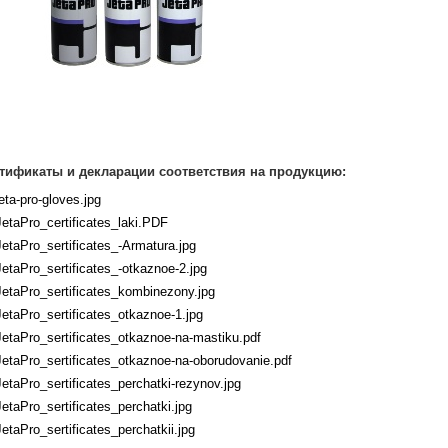
тификаты и декларации соответствия на продукцию:
jeta-pro-gloves.jpg
JetaPro_certificates_laki.PDF
JetaPro_sertificates_-Armatura.jpg
JetaPro_sertificates_-otkaznoe-2.jpg
JetaPro_sertificates_kombinezony.jpg
JetaPro_sertificates_otkaznoe-1.jpg
JetaPro_sertificates_otkaznoe-na-mastiku.pdf
JetaPro_sertificates_otkaznoe-na-oborudovanie.pdf
JetaPro_sertificates_perchatki-rezynov.jpg
JetaPro_sertificates_perchatki.jpg
JetaPro_sertificates_perchatkii.jpg