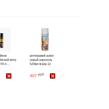
ийное
антигравий auton
белый kerry
серый аэрозоль
70-3 ...
520мл /в кор.12
руб
407