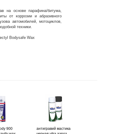
ав на основе парафина/битума,
иты от коррозии и абразивного
узова автомобилей, мотоциклов,
подобной техники.
ectyl Bodysafe Wax
ody 900
антигравий мастика
avity wax
черная vika аэроз.