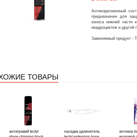
Антикоррозионный сост
предназначен для защ
износа нижней части к
квадроциклов и другой 
Заменяемый продукт - T
ХОЖИЕ ТОВАРЫ
антигравий tectyl
насадка удлинитель
антикор b
stone chipping black
tectyl extension hose
восковой c