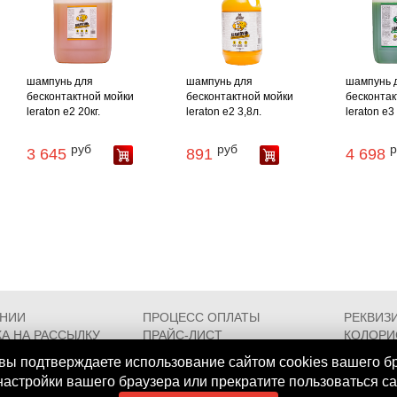
шампунь для
шампунь для
шампунь 
бесконтактной мойки
бесконтактной мойки
бесконтак
leraton e2 20кг.
leraton e2 3,8л.
leraton e3
руб
руб
р
3 645
891
4 698
АНИИ
ПРОЦЕСС ОПЛАТЫ
РЕКВИЗ
А НА РАССЫЛКУ
ПРАЙС-ЛИСТ
КОЛОРИ
РОЕЗДА
FAQ
СЕРТИФ
вы подтверждаете использование сайтом cookies вашего б
 настройки вашего браузера или прекратите пользоваться с