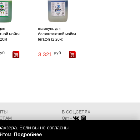
для
шампунь для
тной мойки
бесконтактной мойки
 20кг
leraton r2 20кг.
уб
руб
3 321
ИТЫ
В СОЦСЕТЯХ
СТАМ
Опт -
ИКАТЫ
Розница -
раузера. Если вы не согласны
Разработка - ООО "АТДТ"
айтом.
Подробнее