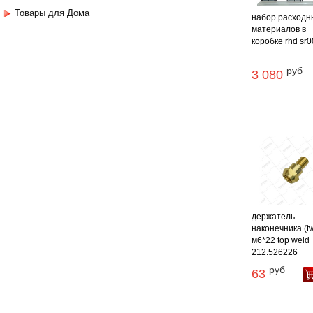
Товары для Дома
набор расходн
материалов в
коробке rhd sr
руб
3 080
держатель
наконечника (t
м6*22 top weld
212.526226
руб
63