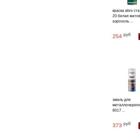
краска abro ст
20 белая мато
аэрозоль ...
руб
254
эмаль для
металлочерепи
8017 ...
руб
373