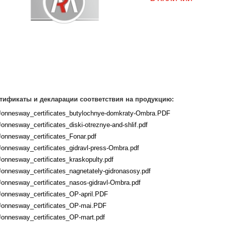
тификаты и декларации соответствия на продукцию:
Jonnesway_certificates_butylochnye-domkraty-Ombra.PDF
Jonnesway_certificates_diski-otreznye-and-shlif.pdf
Jonnesway_certificates_Fonar.pdf
Jonnesway_certificates_gidravl-press-Ombra.pdf
Jonnesway_certificates_kraskopulty.pdf
Jonnesway_certificates_nagnetately-gidronasosy.pdf
Jonnesway_certificates_nasos-gidravl-Ombra.pdf
Jonnesway_certificates_OP-april.PDF
Jonnesway_certificates_OP-mai.PDF
Jonnesway_certificates_OP-mart.pdf