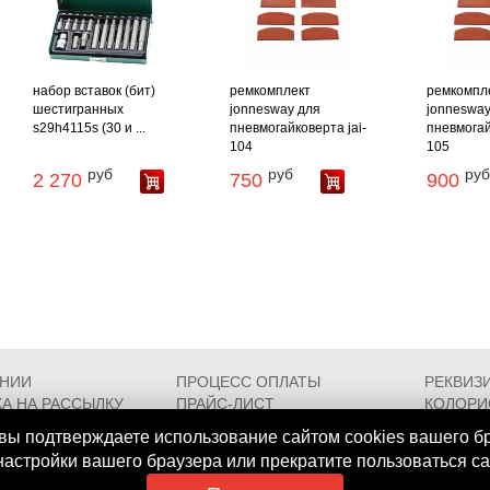
набор вставок (бит)
ремкомплект
ремкомпл
шестигранных
jonnesway для
jonnesway
s29h4115s (30 и ...
пневмогайковерта jai-
пневмогай
104
105
руб
руб
руб
2 270
750
900
АНИИ
ПРОЦЕСС ОПЛАТЫ
РЕКВИЗ
А НА РАССЫЛКУ
ПРАЙС-ЛИСТ
КОЛОРИ
РОЕЗДА
FAQ
СЕРТИФ
вы подтверждаете использование сайтом cookies вашего б
 настройки вашего браузера или прекратите пользоваться с