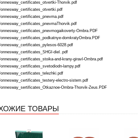
Jonnesway_certificates_otvertki-Thorvik.pdf
Jonnesway_certificates_otvertki.pdf
Jonnesway_certificates_pnevma.pdf
Jonnesway_certificates_pnevmaThorvik.pdf
Jonnesway_certificates_pnevmogaikoverty-Ombra.PDF
Jonnesway_certificates_podkatnye-domkratyOmbra.PDF
Jonnesway_certificates_pylesos-6028.pdf
Jonnesway_certificates_SHGI-diel..pdf
Jonnesway_certificates_stoika-and-krany-giravl-Ombra.pdf
Jonnesway_certificates_svetodiodn-lampy.pdf
Jonnesway_certificates_telezhki.pdf
Jonnesway_certificates_testery-electro-sistem.pdf
Jonnesway_sertificates_Otkaznoe-Ombra-Thorvik-Zeus.PDF
ХОЖИЕ ТОВАРЫ