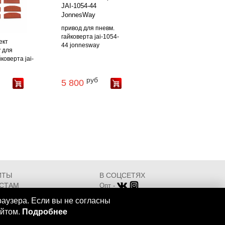
привод для пневм.
гайковерта jai-1054-
ект
44 jonnesway
 для
коверта jai-
руб
5 800
ИТЫ
В СОЦСЕТЯХ
СТАМ
Опт -
ИКАТЫ
Розница -
раузера. Если вы не согласны
Разработка - ООО "АТДТ"
айтом.
Подробнее