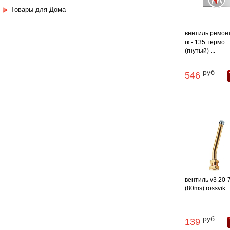
Товары для Дома
вентиль ремон
гк - 135 термо
(гнутый) ...
руб
546
вентиль v3 20-
(80ms) rossvik
руб
139