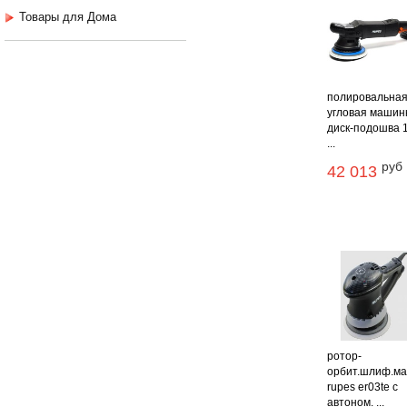
Товары для Дома
полировальна
угловая машин
диск-подошва 
...
руб
42 013
ротор-
орбит.шлиф.м
rupes er03te с
автоном. ...