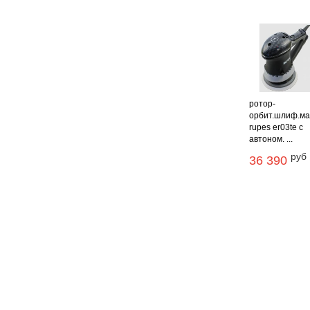
ротор-
орбит.шлиф.м
rupes er03te с
автоном. ...
руб
36 390