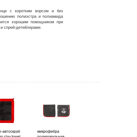
енце с коротким ворсом и без
ношению полиэстра и полиамида
овится хорошим помощником при
 и спрей-детейлерами.
е-автоскраб
микрофибра
rs clay towel
полировальная