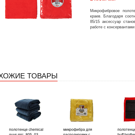
Микрофибровое полот
краев. Благодаря соот
85/15 аксессуар стан
работе с консервантами
ХОЖИЕ ТОВАРЫ
полотенце chemical
микрофибра для
полотенц
guys mic_805_03
располировки с
buff brothe