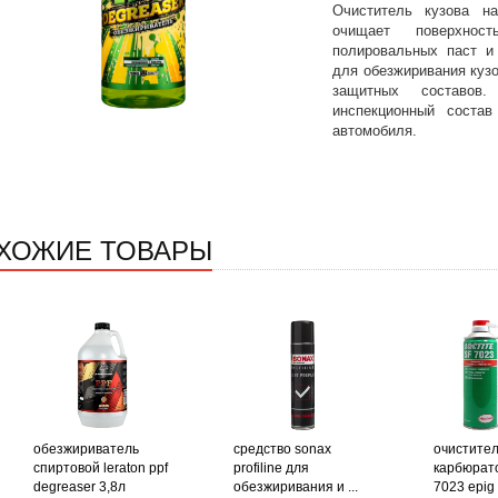
Очиститель кузова на
очищает поверхнос
полировальных паст и 
для обезжиривания куз
защитных составов.
инспекционный соста
автомобиля.
ХОЖИЕ ТОВАРЫ
обезжириватель
средство sonax
очистите
спиртовой leraton ppf
profiline для
карбюратор
degreaser 3,8л
обезжиривания и ...
7023 epig