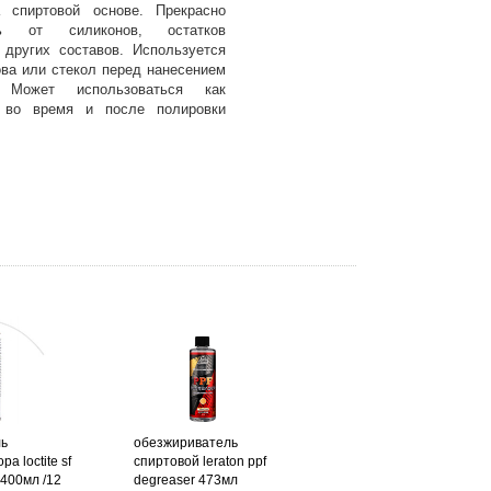
 спиртовой основе. Прекрасно
ть от силиконов, остатков
других составов. Используется
ова или стекол перед нанесением
 Может использоваться как
в во время и после полировки
ль
обезжириватель
а loctite sf
спиртовой leraton ppf
 400мл /12
degreaser 473мл