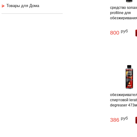
Товары для Дома
средство sona
profiline для
обезжиривания 
руб
800
обезжиривате
спиртовой lerat
degreaser 473
руб
386