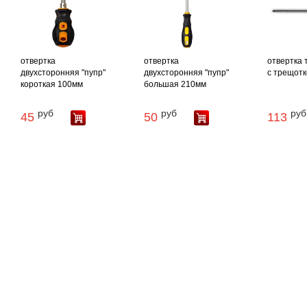
отвертка
отвертка
отвертка 
двухсторонняя "пупр"
двухсторонняя "пупр"
с трещотк
короткая 100мм
большая 210мм
руб
руб
руб
45
50
113