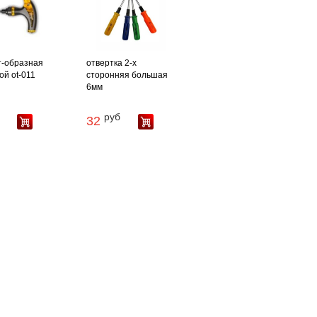
т-образная
отвертка 2-х
ой ot-011
сторонняя большая
6мм
руб
32