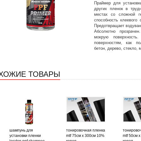
Праймер для установк
других пленок в труд
местах со сложной г
способность клеевого 
Предотвращает вздувани
Абсолютно прозраче
мокрую поверхность
поверхностям, как по
бетон, дерево, стекло, 
ХОЖИЕ ТОВАРЫ
шампунь для
тонировочная пленка
тонирово
установки пленки
mtf 75см х 300см 10%
mtf 50см 