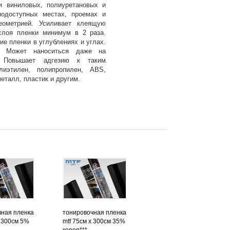
и виниловых, полиуретановых и
нодоступных местах, проемах и
еометрией. Усиливает клеящую
слоя пленки минимум в 2 раза.
е пленки в углублениях и углах.
н. Может наноситься даже на
. Повышает адгезию к таким
лиэтилен, полипропилен, ABS,
металл, пластик и другим.
чная пленка
тонировочная пленка
х 300см 5%
mtf 75см х 300см 35%