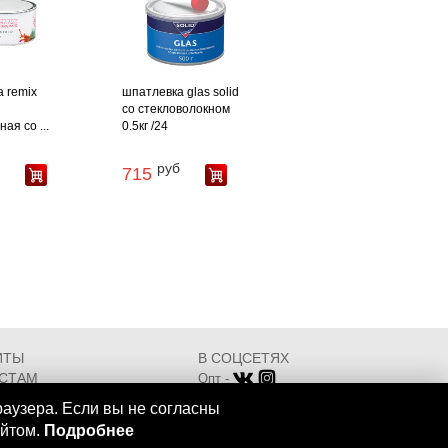
 remix
шпатлевка glas solid
со стекловолокном
ая со ...
0.5кг /24
руб
715
ИТЫ
В СОЦСЕТЯХ
СТАМ
Опт -
ИКАТЫ
Розница -
раузера. Если вы не согласны
Разработка - ООО "АТДТ"
айтом.
Подробнее