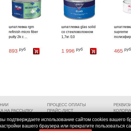
шпатлевка rgm
шпатлевка glas solid
шпатлевка
refinish micro fiber
со стекловолокном
supreme
putty 2k с ...
1,7кг /10
полиэфирн
руб
руб
руб
893
1 996
465
АНИИ
ПРОЦЕСС ОПЛАТЫ
РЕКВИЗ
А НА РАССЫЛКУ
ПРАЙС-ЛИСТ
КОЛОРИ
РОЕЗДА
FAQ
СЕРТИФ
вы подтверждаете использование сайтом cookies вашего б
 настройки вашего браузера или прекратите пользоваться с