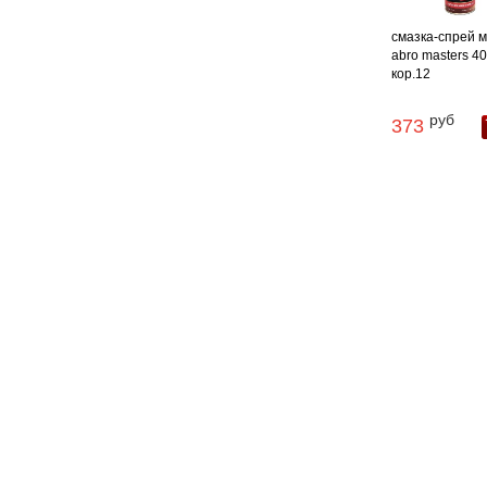
смазка-спрей 
abro masters 40
кор.12
руб
373