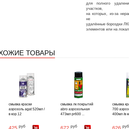
для полного удалени
участков,
на которых, из-за нер
не
удалённые бороздки ЛК
элементов или на локал
ХОЖИЕ ТОВАРЫ
смывка краски
смывка лк покрытий
смывка кр
аэрозоль agat 520мл /
abro аэрозольная
700 аэро
в кор.12
473мл pr600 ...
400мл /в к
руб
руб
руб
425
672
626