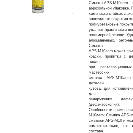
Смывка APS-M10aero – 
аэрозольной упаковке. 
химически стойких лако
эпоксидные покрытия хо
полиуретановые покрыти
удаляет практически вс
полимерной основе. Уда
алюминиевых, бетонн
Смывка
APS-M10aero может при
краски, пропитки с д
числе
при реставрационны
мастерских
смывка APS-M10aero
деталей
кузова, для исправлен
для
обнаружения деф
(дефектоскопия).
Особенности применени
M10aero: Смывка APS-M
смывкой APS-M10 и мож
самостоятельно, так 
состава