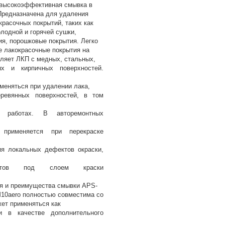
высокоэффективная смывка в
Предназначена для удаления
красочных покрытий, таких как
лодной и горячей сушки,
я, порошковые покрытия. Легко
е лакокрасочные покрытия на
ляет ЛКП с медных, стальных,
ых и кирпичных поверхностей.
меняться при удалении лака,
еревянных поверхностей, в том
х работах. В авторемонтных
 применяется при перекраске
ия локальных дефектов окраски,
ектов под слоем краски
я и преимущества смывки APS-
10aero полностью совместима со
ет применяться как
и в качестве дополнительного