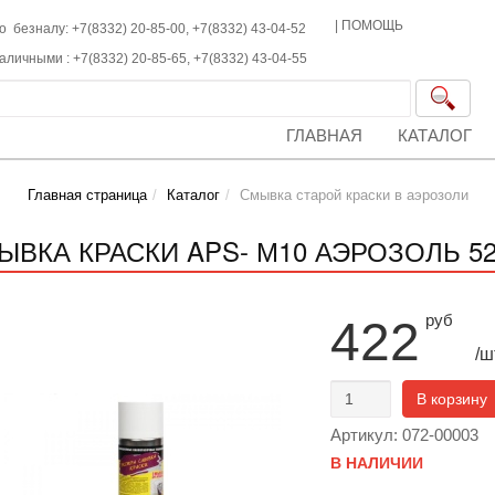
|
ПОМОЩЬ
о безналу: +7(8332) 20-85-00,
+7(8332)
43-04-52
наличными :
+7(8332)
20-85-65,
+7(8332)
43-04-55
ГЛАВНАЯ
КАТАЛОГ
Главная страница
Каталог
Смывка старой краски в аэрозоли
ЫВКА КРАСКИ APS- М10 АЭРОЗОЛЬ 5
руб
422
/ш
В корзину
Артикул: 072-00003
В НАЛИЧИИ