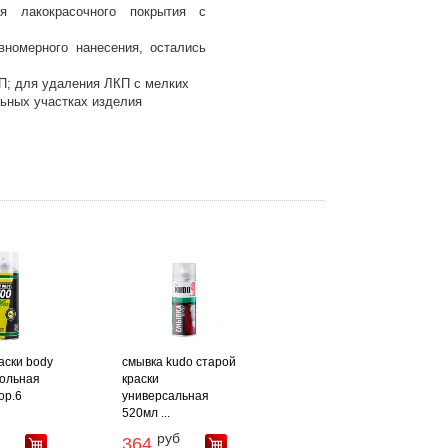
я лакокрасочного покрытия с
авномерного нанесения, остались
П; для удаления ЛКП с мелких
ьных участках изделия
аски body
смывка kudo старой
зольная
краски
ор.6
универсальная
520мл ...
руб
364