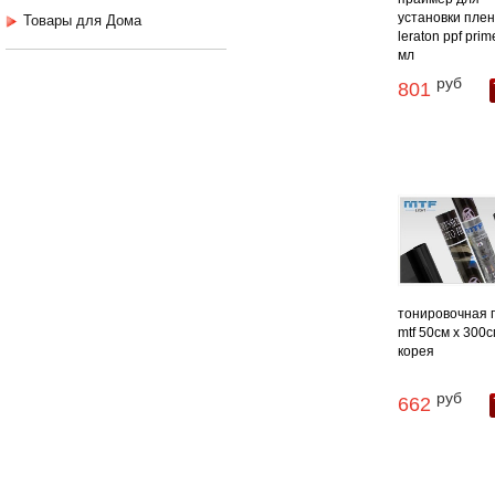
установки плен
Товары для Дома
leraton ppf prim
мл
руб
801
тонировочная 
mtf 50см х 300
корея
руб
662