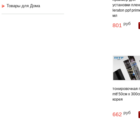
установки плен
Товары для Дома
leraton ppf prim
мл
руб
801
тонировочная 
mtf 50см х 300
корея
руб
662