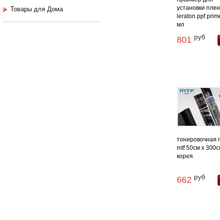
установки плен
Товары для Дома
leraton ppf prim
мл
руб
801
тонировочная 
mtf 50см х 300
корея
руб
662