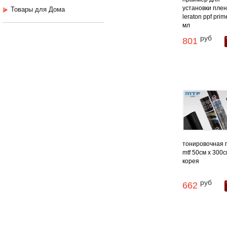
установки плен
Товары для Дома
leraton ppf prim
мл
руб
801
тонировочная 
mtf 50см х 300
корея
руб
662