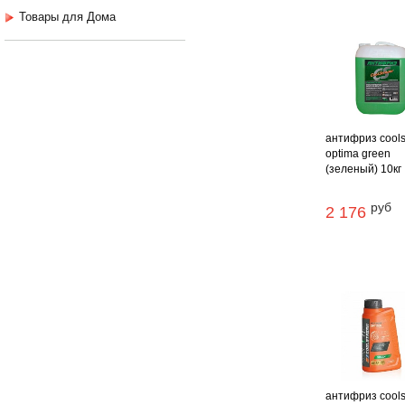
Товары для Дома
антифриз cool
optima green
(зеленый) 10кг
руб
2 176
антифриз cool