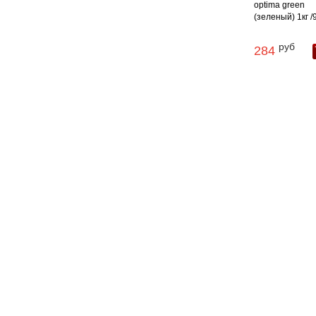
optima green
(зеленый) 1кг /
руб
284