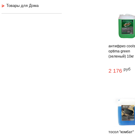
Товары для Дома
антифриз cool
optima green
(зеленый) 10кг
руб
2 176
тосол "комбат" 