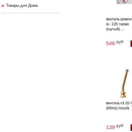
Товары для Дома
вентиль ремон
гк - 135 термо
(гнутый) ...
руб
546
вентиль v3 20-
(80ms) rossvik
руб
139