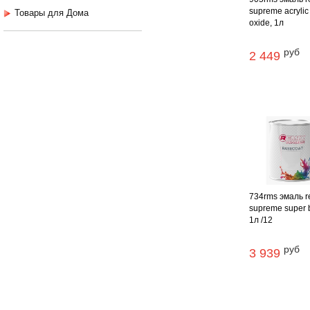
supreme acrylic
Товары для Дома
oxide, 1л
руб
2 449
734rms эмаль r
supreme super b
1л /12
руб
3 939