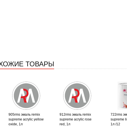
ХОЖИЕ ТОВАРЫ
905rms эмаль remix
912rms эмаль remix
722rms эм
supreme acrylic yellow
supreme acrylic rose
supreme l
oxide, 1л
red, 1л
1л /12