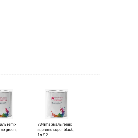
аль remix
734rms эмаль remix
ime green,
supreme super black,
1л /12