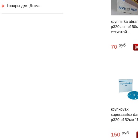
Товары для Дома
круг mirka abra
р320 ace ø150
сетчатой ...
руб
70
круг kovax
superassilex da
p320 ø152мм 15 
руб
150