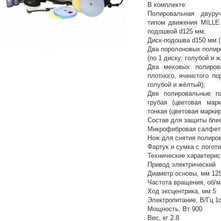
В комплекте:
Полировальная двур
типом движения MILLE 
подошвой d125 мм;
Диск-подошва d150 мм (а
Два поролоновых полир
(по 1 диску: голубой и ж
Два меховых полиров
плотного, ячеистого по
голубой и жёлтый);
Две полировальные 
грубая (цветовая марк
тонкая (цветовая маркир
Состав для защиты блес
Микрофибровая салфет
Нож для снятия полиро
Фартук и сумка с логот
Технические характерис
Привод электрический
Диаметр основы, мм 12
Частота вращения, об/м
Ход эксцентрика, мм 5
Электропитание, В/Гц 1ф
Мощность, Вт 900
Вес, кг 2.8