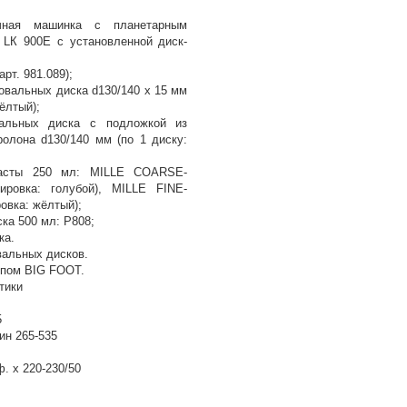
учная машинка с планетарным
LК 900Е с установленной диск-
рт. 981.089);
овальных диска d130/140 х 15 мм
ёлтый);
альных диска с подложкой из
ролона d130/140 мм (по 1 диску:
пасты 250 мл: MILLE COARSE-
ировка: голубой), MILLE FINE-
овка: жёлтый);
ка 500 мл: Р808;
ка.
вальных дисков.
ипом BIG FOOT.
тики
5
ин 265-535
. х 220-230/50