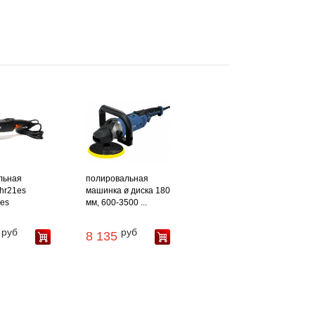
льная
полировальная
hr21es
машинка ø диска 180
es
мм, 600-3500 ...
руб
руб
8 135