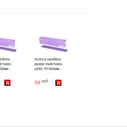
andwox
полоса sandwox
ti holes
purple multi holes
0мм ...
p240 70*400мм ...
руб
58