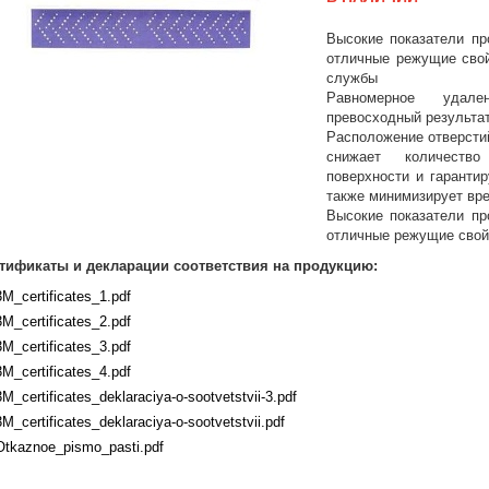
Высокие показатели пр
отличные режущие свой
службы
Равномерное удале
превосходный результат
Расположение отверсти
снижает количеств
поверхности и гарантир
также минимизирует вре
Высокие показатели пр
отличные режущие свой
тификаты и декларации соответствия на продукцию:
3M_certificates_1.pdf
3M_certificates_2.pdf
3M_certificates_3.pdf
3M_certificates_4.pdf
3M_certificates_deklaraciya-o-sootvetstvii-3.pdf
3M_certificates_deklaraciya-o-sootvetstvii.pdf
Otkaznoe_pismo_pasti.pdf