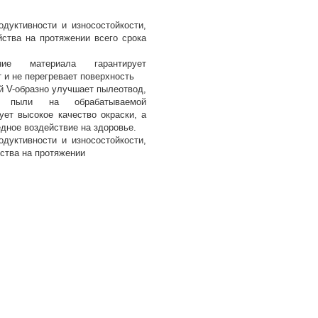
одуктивности и износостойкости,
ства на протяжении всего срока
ние материала гарантирует
 и не перегревает поверхность
й V-образно улучшает пылеотвод,
о пыли на обрабатываемой
ует высокое качество окраски, а
дное воздействие на здоровье.
одуктивности и износостойкости,
ства на протяжении