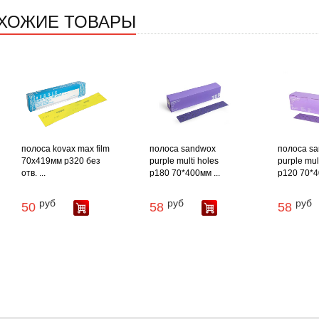
ХОЖИЕ ТОВАРЫ
полоса kovax max film
полоса sandwox
полоса s
70х419мм p320 без
purple multi holes
purple mul
отв. ...
p180 70*400мм ...
p120 70*40
руб
руб
руб
50
58
58