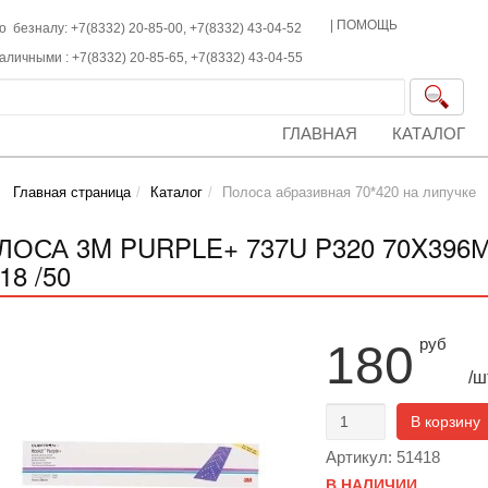
|
ПОМОЩЬ
о безналу: +7(8332) 20-85-00,
+7(8332)
43-04-52
наличными :
+7(8332)
20-85-65,
+7(8332)
43-04-55
ГЛАВНАЯ
КАТАЛОГ
Главная страница
Каталог
Полоса абразивная 70*420 на липучке
ЛОСА 3M PURPLE+ 737U P320 70X396
18 /50
руб
180
/ш
В корзину
Артикул: 51418
В НАЛИЧИИ