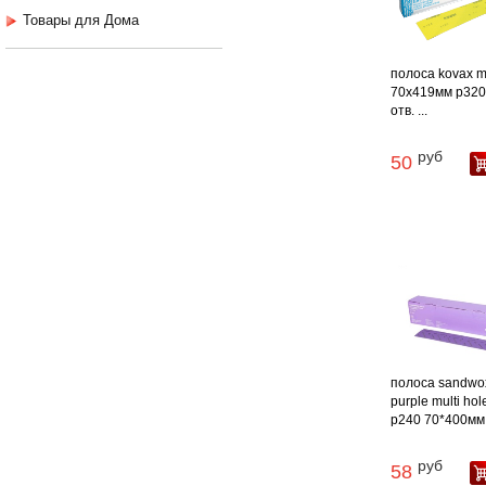
Товары для Дома
полоса kovax m
70х419мм p320
отв. ...
руб
50
полоса sandwo
purple multi hol
p240 70*400мм .
руб
58